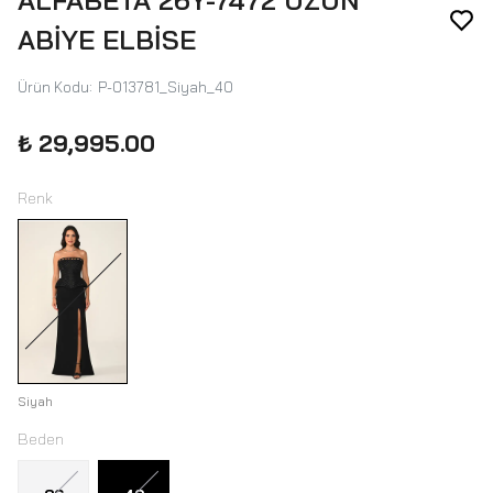
ALFABETA 26Y-7472 UZUN
ABİYE ELBİSE
Ürün Kodu
:
P-013781_Siyah_40
₺ 29,995.00
Renk
Siyah
Beden