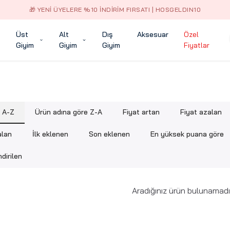
🎁 YENI ÜYELERE %10 İNDIRIM FIRSATI | HOSGELDIN10
Üst
Alt
Dış
Aksesuar
Özel
Giyim
Giyim
Giyim
Fiyatlar
e A-Z
Ürün adına göre Z-A
Fiyat artan
Fiyat azalan
alan
İlk eklenen
Son eklenen
En yüksek puana göre
dirilen
Aradığınız ürün bulunamadı