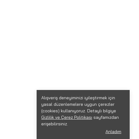
Alışveriş deneyiminizi iyileştirmek için
yasal düzenlemelere uygun çerezler
(cookies) kullanıyoruz. Detaylı bilgiye
Gizlilik ve Çerez Politikası
sayfamızdan
erişebilirsiniz.
Anladım