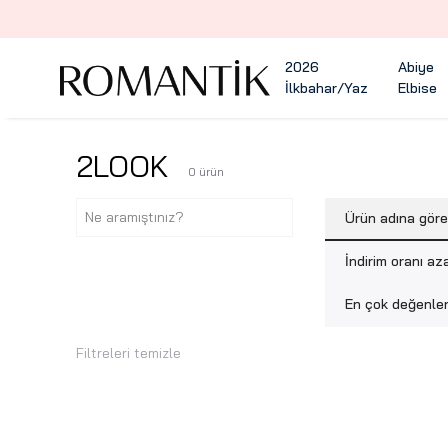
2026
Abiye
İlkbahar/Yaz
Elbise
2LOOK
0
ürün
Ürün adına gör
İndirim oranı az
En çok değenlen
Filtreleri temizle