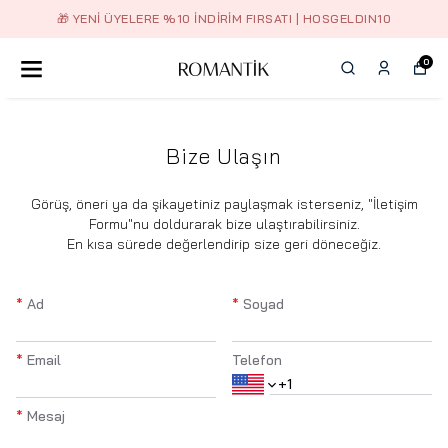
🎁 YENI ÜYELERE %10 İNDIRIM FIRSATI | HOSGELDIN10
0
Bize Ulaşın
​Görüş, öneri ya da şikayetiniz paylaşmak isterseniz, "İletişim
Formu"nu doldurarak bize ulaştırabilirsiniz.
En kısa sürede değerlendirip size geri döneceğiz.
*
Ad
*
Soyad
*
Email
Telefon
*
Mesaj