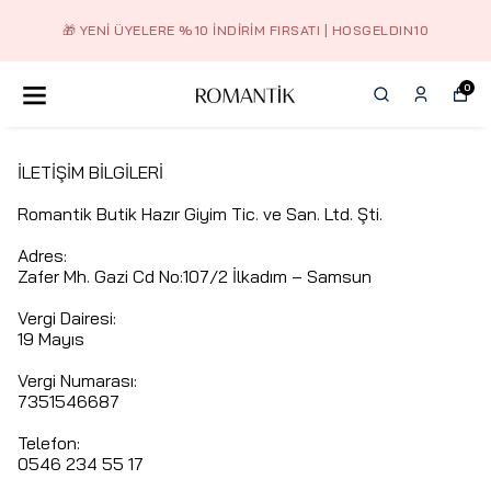
🎁 YENI ÜYELERE %10 İNDIRIM FIRSATI | HOSGELDIN10
0
İLETİŞİM BİLGİLERİ
Romantik Butik Hazır Giyim Tic. ve San. Ltd. Şti.
Adres:
Zafer Mh. Gazi Cd No:107/2 İlkadım – Samsun
Vergi Dairesi:
19 Mayıs
Vergi Numarası:
7351546687
Telefon:
0546 234 55 17