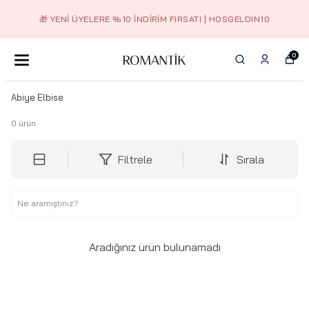
🎁 YENI ÜYELERE %10 İNDIRIM FIRSATI | HOSGELDIN10
0
Abiye Elbise
0
ürün
Filtrele
Sırala
Aradığınız ürün bulunamadı