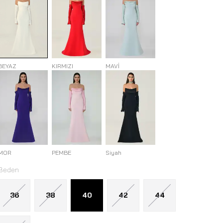
BEYAZ
KIRMIZI
MAVİ
MOR
PEMBE
Siyah
Beden
36
38
40
42
44