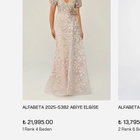
E
ALFABETA 2025-5382 ABİYE ELBİSE
ALFABETA
₺ 21,995.00
₺ 13,79
1 Renk 4 Beden
2 Renk 6 