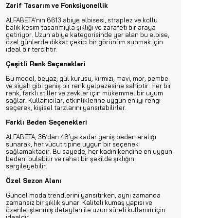
Zarif Tasarım ve Fonksiyonellik
ALFABETA’nın 6613 abiye elbisesi, straplez ve kollu
balık kesim tasarımıyla şıklığı ve zarafeti bir araya
getiriyor. Uzun abiye kategorisinde yer alan bu elbise,
özel günlerde dikkat çekici bir görünüm sunmak için
ideal bir tercihtir.
Çeşitli Renk Seçenekleri
Bu model, beyaz, gül kurusu, kırmızı, mavi, mor, pembe
ve siyah gibi geniş bir renk yelpazesine sahiptir. Her bir
renk, farklı stiller ve zevkler için mükemmel bir uyum
sağlar. Kullanıcılar, etkinliklerine uygun en iyi rengi
seçerek, kişisel tarzlarını yansıtabilirler.
Farklı Beden Seçenekleri
ALFABETA, 36’dan 46’ya kadar geniş beden aralığı
sunarak, her vücut tipine uygun bir seçenek
sağlamaktadır. Bu sayede, her kadın kendine en uygun
bedeni bulabilir ve rahat bir şekilde şıklığını
sergileyebilir.
Özel Sezon Alanı
Güncel moda trendlerini yansıtırken, aynı zamanda
zamansız bir şıklık sunar. Kaliteli kumaş yapısı ve
özenle işlenmiş detayları ile uzun süreli kullanım için
idealdir.