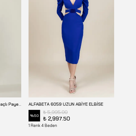
ALFABETA Straplez Önden Yırtmaçlı Payet Uzun Elbise - MA-B7079
ALFABETA 6059 UZUN ABİYE ELBİSE
₺ 5,995.00
%
50
₺ 2,997.50
₺ 13,
1 Renk 4 Beden
1 Renk 