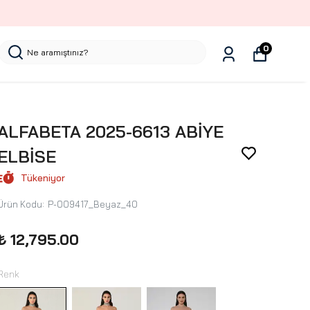
0
ALFABETA 2025-6613 ABİYE
ELBİSE
Tükeniyor
Ürün Kodu
:
P-009417_Beyaz_40
₺ 12,795.00
Renk