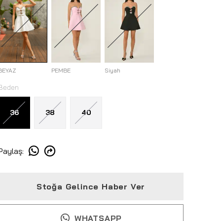
BEYAZ
PEMBE
Siyah
Beden
36
38
40
Paylaş
:
Stoğa Gelince Haber Ver
WHATSAPP