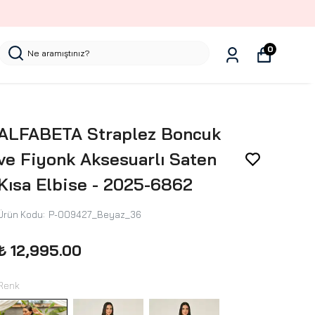
0
ALFABETA Straplez Boncuk
ve Fiyonk Aksesuarlı Saten
Kısa Elbise - 2025-6862
Ürün Kodu
:
P-009427_Beyaz_36
₺ 12,995.00
Renk