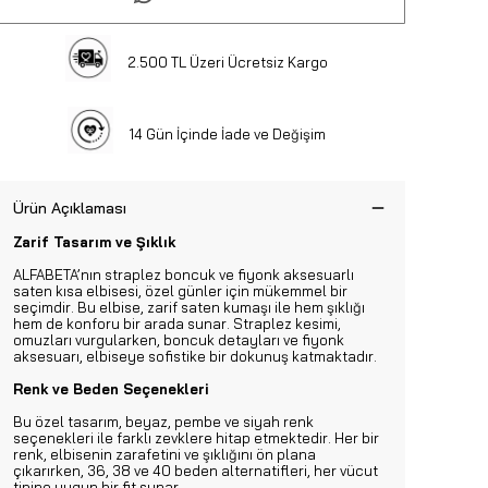
2.500 TL Üzeri Ücretsiz Kargo
14 Gün İçinde İade ve Değişim
Ürün Açıklaması
Zarif Tasarım ve Şıklık
ALFABETA’nın straplez boncuk ve fiyonk aksesuarlı
saten kısa elbisesi, özel günler için mükemmel bir
seçimdir. Bu elbise, zarif saten kumaşı ile hem şıklığı
hem de konforu bir arada sunar. Straplez kesimi,
omuzları vurgularken, boncuk detayları ve fiyonk
aksesuarı, elbiseye sofistike bir dokunuş katmaktadır.
Renk ve Beden Seçenekleri
Bu özel tasarım, beyaz, pembe ve siyah renk
seçenekleri ile farklı zevklere hitap etmektedir. Her bir
renk, elbisenin zarafetini ve şıklığını ön plana
çıkarırken, 36, 38 ve 40 beden alternatifleri, her vücut
tipine uygun bir fit sunar.