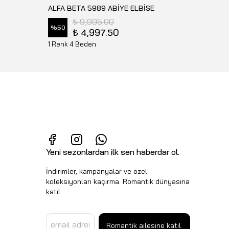
ALFA BETA 5989 ABİYE ELBİSE
₺ 9,995.00
%
50
₺ 4,997.50
₺ 5,6
1 Renk 4 Beden
5 Renk
Yeni sezonlardan ilk sen haberdar ol.
İndirimler, kampanyalar ve özel
koleksiyonları kaçırma. Romantik dünyasına
katıl.
Romantik ailesine katıl.