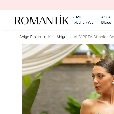
2026
Abiye
İlkbahar/Yaz
Elbise
Abiye Elbise
Kısa Abiye
ALFABETA Straplez Bon