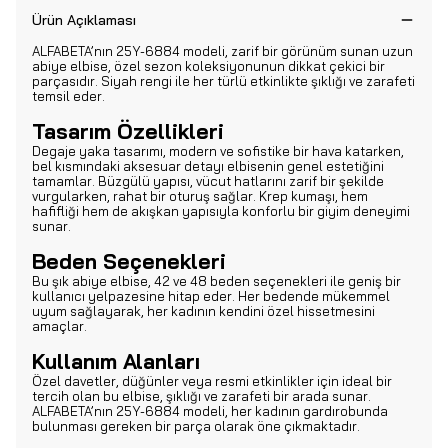
Ürün Açıklaması
ALFABETA’nın 25Y-6884 modeli, zarif bir görünüm sunan uzun
abiye elbise, özel sezon koleksiyonunun dikkat çekici bir
parçasıdır. Siyah rengi ile her türlü etkinlikte şıklığı ve zarafeti
temsil eder.
Tasarım Özellikleri
Degaje yaka tasarımı, modern ve sofistike bir hava katarken,
bel kısmındaki aksesuar detayı elbisenin genel estetiğini
tamamlar. Büzgülü yapısı, vücut hatlarını zarif bir şekilde
vurgularken, rahat bir oturuş sağlar. Krep kumaşı, hem
hafifliği hem de akışkan yapısıyla konforlu bir giyim deneyimi
sunar.
Beden Seçenekleri
Bu şık abiye elbise, 42 ve 48 beden seçenekleri ile geniş bir
kullanıcı yelpazesine hitap eder. Her bedende mükemmel
uyum sağlayarak, her kadının kendini özel hissetmesini
amaçlar.
Kullanım Alanları
Özel davetler, düğünler veya resmi etkinlikler için ideal bir
tercih olan bu elbise, şıklığı ve zarafeti bir arada sunar.
ALFABETA’nın 25Y-6884 modeli, her kadının gardırobunda
bulunması gereken bir parça olarak öne çıkmaktadır.