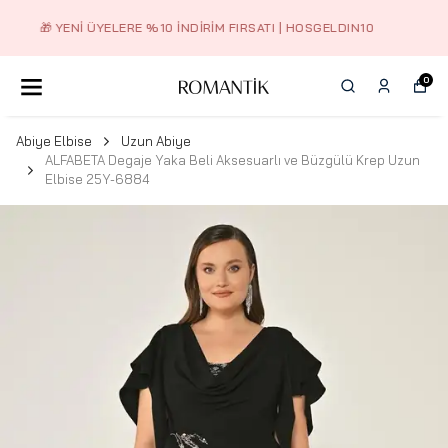
2.500 TL ÜZERI ÜCRETSIZ KARGO
0
Abiye Elbise
Uzun Abiye
ALFABETA Degaje Yaka Beli Aksesuarlı ve Büzgülü Krep Uzun
Elbise 25Y-6884