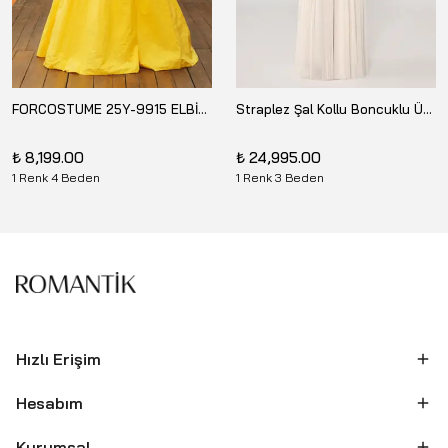
FORCOSTUME 25Y-9915 ELBİSE
Straplez Şal Kollu Boncuklu Üst Krep Alt Şifon Uzun Elbise ALFABETA 26Y-7330
₺ 8,199.00
₺ 24,995.00
1 Renk 4 Beden
1 Renk 3 Beden
Hızlı Erişim
Hesabım
Kurumsal