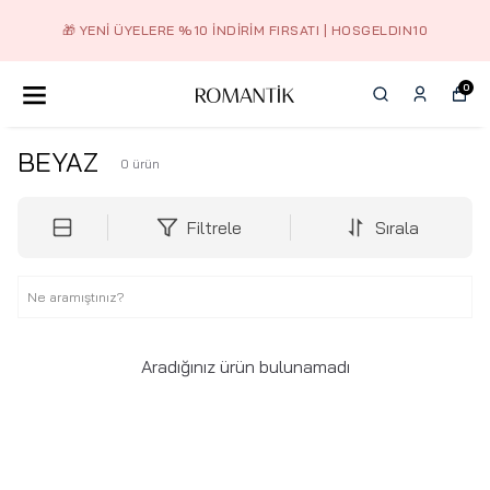
🎁 YENI ÜYELERE %10 İNDIRIM FIRSATI | HOSGELDIN10
0
BEYAZ
0
ürün
Filtrele
Sırala
Aradığınız ürün bulunamadı