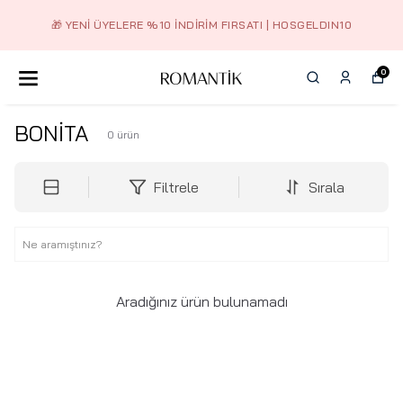
🎁 YENI ÜYELERE %10 İNDIRIM FIRSATI | HOSGELDIN10
0
BONİTA
0
ürün
Filtrele
Sırala
Aradığınız ürün bulunamadı