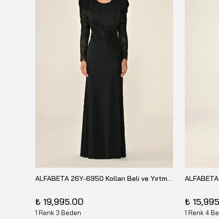
Taş İşlemeli Korsaj Detaylı Drapeli Uzun Abiye Elbise 26Y-10462
ALFABETA 26Y-6950 Kolları Beli ve Yırtmacı Payetli Uzun Elbise
ALFABETA
₺ 19,995.00
₺ 15,99
1 Renk 3 Beden
1 Renk 4 B