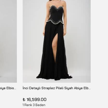
Straplez Katlı Yaka Satin Maxi Abiye Elbise 26Y-ELB-09-6068
İnci Detaylı Straplez Pileli Siyah Abiye Elbise 26Y-8540
DORİDO
₺ 16,599.00
₺ 6,0
1 Renk 3 Beden
4 Renk