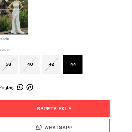
KEMİK
Beden
38
40
42
44
Paylaş
:
SEPETE EKLE
WHATSAPP