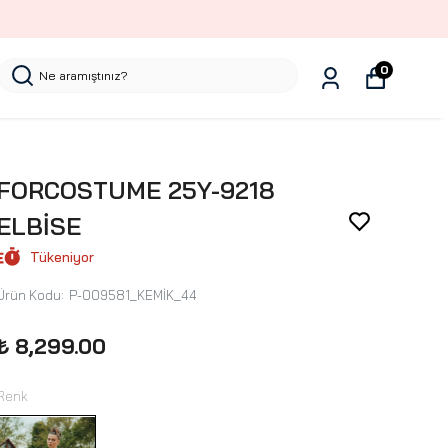
0
FORCOSTUME 25Y-9218
ELBİSE
Tükeniyor
Ürün Kodu
:
P-009581_KEMİK_44
₺ 8,299.00
Renk