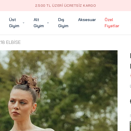
2.500 TL ÜZERI ÜCRETSIZ KARGO
Üst
Alt
Dış
Aksesuar
Özel
Giyim
Giyim
Giyim
Fiyatlar
18 ELBİSE