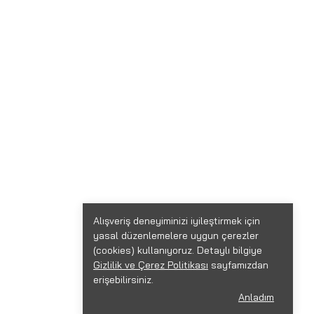
Alışveriş deneyiminizi iyileştirmek için
yasal düzenlemelere uygun çerezler
(cookies) kullanıyoruz. Detaylı bilgiye
Gizlilik ve Çerez Politikası
sayfamızdan
erişebilirsiniz.
Anladım