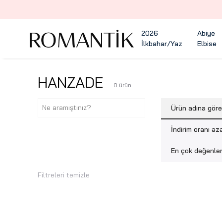
2026
Abiye
İlkbahar/Yaz
Elbise
HANZADE
0
ürün
Ürün adına gör
İndirim oranı az
En çok değenlen
Filtreleri temizle