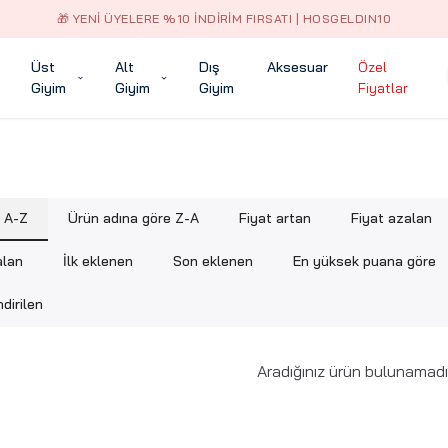
🎁 YENI ÜYELERE %10 İNDIRIM FIRSATI | HOSGELDIN10
Üst
Alt
Dış
Aksesuar
Özel
Giyim
Giyim
Giyim
Fiyatlar
e A-Z
Ürün adına göre Z-A
Fiyat artan
Fiyat azalan
alan
İlk eklenen
Son eklenen
En yüksek puana göre
dirilen
Aradığınız ürün bulunamadı