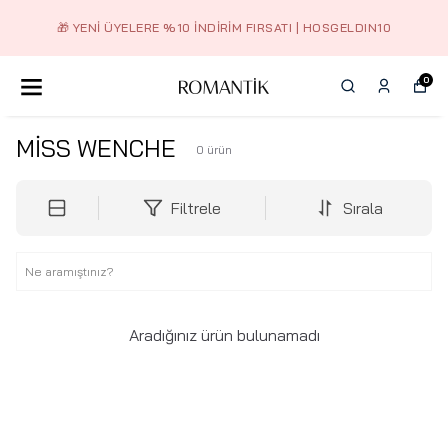
🎁 YENI ÜYELERE %10 İNDIRIM FIRSATI | HOSGELDIN10
0
MİSS WENCHE
0
ürün
Filtrele
Sırala
Aradığınız ürün bulunamadı