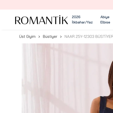
2026
Abiye
İlkbahar/Yaz
Elbise
Üst Giyim
Büstiyer
NAAR 25Y-12303 BÜSTİYE