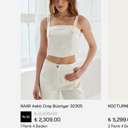
MA MULIER Asimetrik Metal Tokalı Straplez Büstiyer 26Y-6990
NAAR Askılı Crop Büstiyer 32305
₺ 3,299.00
%
30
₺ 2,309.00
₺ 5,299
1 Renk 4 Beden
2 Renk 4 B