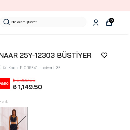
0
NAAR 25Y-12303 BÜSTİYER
Ürün Kodu
:
P-009641_Lacivert_36
₺ 2,299.00
%
50
₺ 1,149.50
Renk