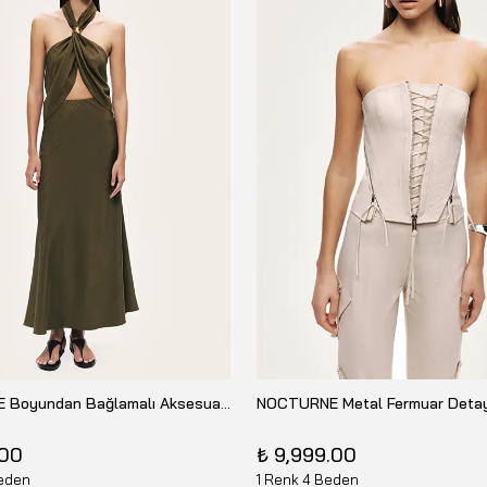
NOCTURNE Boyundan Bağlamalı Aksesuarlı Büstiyer N26YN19016
.00
₺ 9,999.00
eden
1 Renk 4 Beden