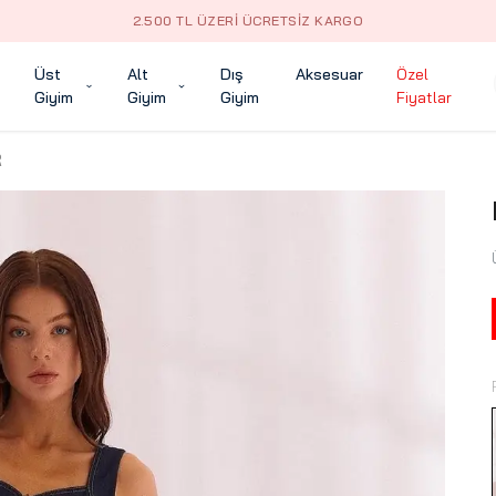
2.500 TL ÜZERI ÜCRETSIZ KARGO
Üst
Alt
Dış
Aksesuar
Özel
Giyim
Giyim
Giyim
Fiyatlar
R