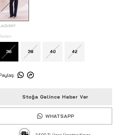
LACİVERT
Beden
36
38
40
42
Paylaş
:
Stoğa Gelince Haber Ver
WHATSAPP
2.500 TL Üzeri Ücretsiz Kargo