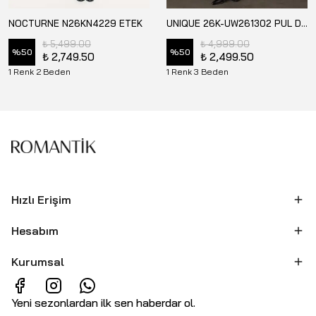
NOCTURNE N26KN4229 ETEK
UNIQUE 26K-UW261302 PUL DETAYLI TRİKO ETEK
₺ 5,499.00
₺ 4,999.00
%
50
%
50
₺ 2,749.50
₺ 2,499.50
1 Renk 2 Beden
1 Renk 3 Beden
Hızlı Erişim
Hesabım
Kurumsal
Yeni sezonlardan ilk sen haberdar ol.