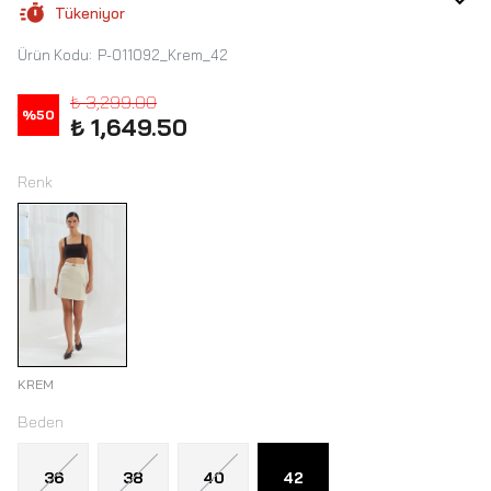
Tükeniyor
Ürün Kodu
:
P-011092_Krem_42
₺ 3,299.00
%
50
₺ 1,649.50
Renk
KREM
Beden
36
38
40
42