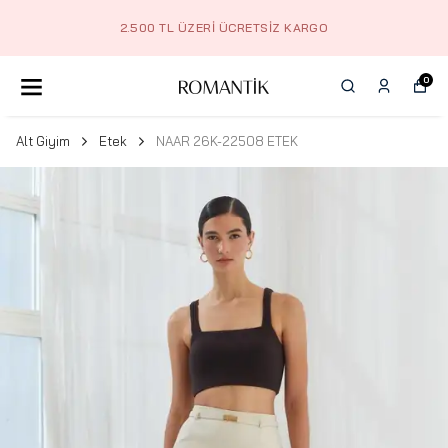
2.500 TL ÜZERI ÜCRETSIZ KARGO
0
Alt Giyim
Etek
NAAR 26K-22508 ETEK