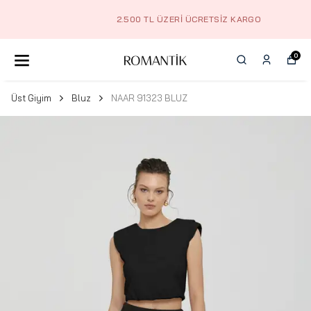
2.500 TL ÜZERI ÜCRETSIZ KARGO
0
Üst Giyim
Bluz
NAAR 91323 BLUZ