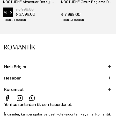
NOCTURNE Aksesuar Detaylı Çizgili Bluz N26YN6233
NOCTURNE Omuz Bağlama Detaylı Bluz N26YN6249
₺ 5,999.00
%
40
₺ 3,599.00
₺ 7,999.00
1 Renk 4 Beden
1 Renk 3 Beden
Hızlı Erişim
Hesabım
Kurumsal
Yeni sezonlardan ilk sen haberdar ol.
İndirimler, kampanyalar ve özel koleksiyonları kaçırma. Romantik