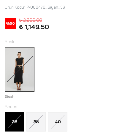
Ürün Kodu
:
P-008478_Siyah_36
₺ 2,299.00
%
50
₺ 1,149.50
Renk
Siyah
Beden
36
38
40