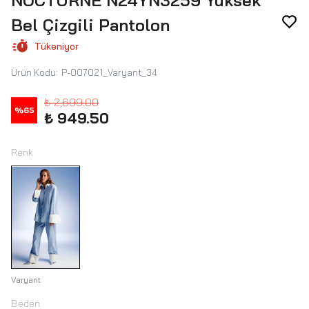
NOCTURNE N24YN3259 Yüksek
Bel Çizgili Pantolon
Tükeniyor
Ürün Kodu
:
P-007021_Varyant_34
₺ 2,699.00
%
65
₺ 949.50
Renk
Varyant
Beden