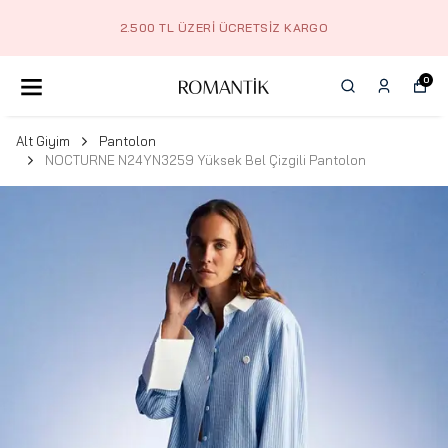
2.500 TL ÜZERI ÜCRETSIZ KARGO
0
Alt Giyim
Pantolon
NOCTURNE N24YN3259 Yüksek Bel Çizgili Pantolon