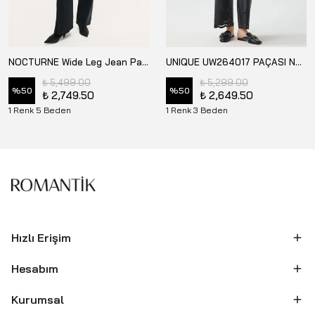
NOCTURNE Wide Leg Jean Pantolon - N26KD18156
UNIQUE UW264017 PAÇASI NAKIŞ DETAYLI DERİ PANTOLON
₺ 5,499.00
₺ 5,299.00
%
50
%
50
₺ 2,749.50
₺ 2,649.50
1 Renk 5 Beden
1 Renk 3 Beden
Hızlı Erişim
Hesabım
Kurumsal