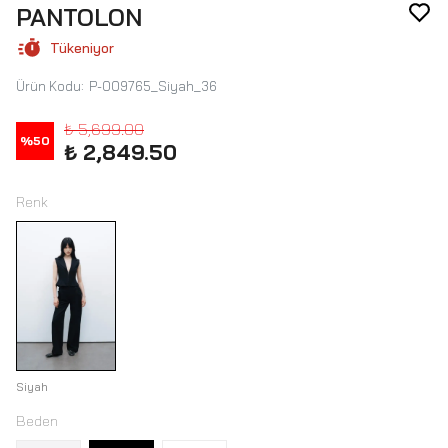
PANTOLON
Tükeniyor
Ürün Kodu
:
P-009765_Siyah_36
₺ 5,699.00
%
50
₺ 2,849.50
Renk
Siyah
Beden