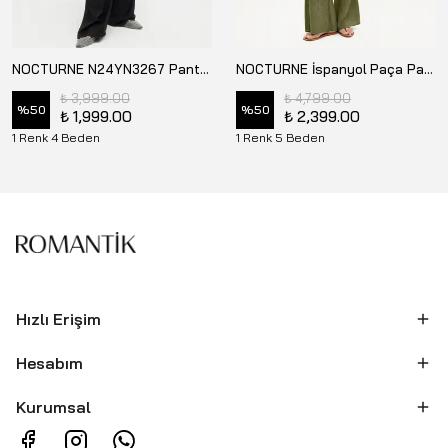
NOCTURNE N24YN3267 Pantolon
NOCTURNE İspanyol Paça Pantolon N26YN3492
₺ 3,999.00
₺ 4,799.00
%
50
%
50
₺ 1,999.00
₺ 2,399.00
1 Renk 4 Beden
1 Renk 5 Beden
Hızlı Erişim
Hesabım
Kurumsal