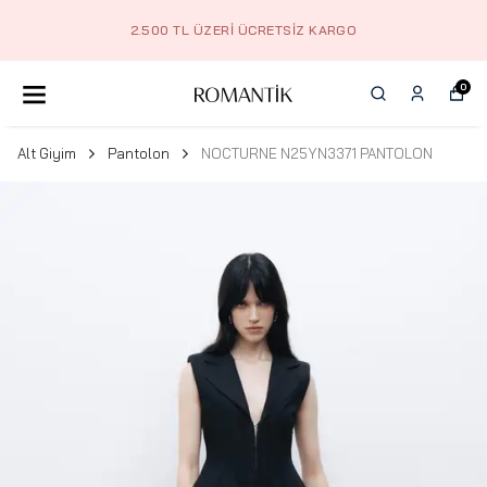
2.500 TL ÜZERI ÜCRETSIZ KARGO
0
Alt Giyim
Pantolon
NOCTURNE N25YN3371 PANTOLON