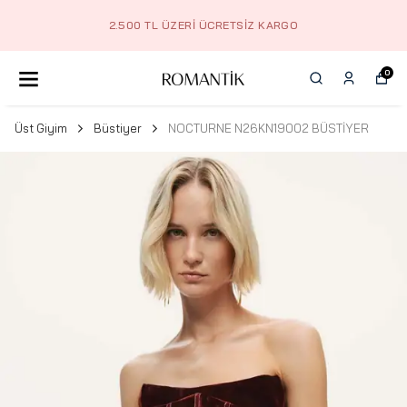
2.500 TL ÜZERI ÜCRETSIZ KARGO
0
Üst Giyim
Büstiyer
NOCTURNE N26KN19002 BÜSTİYER