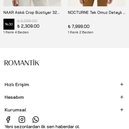
NAAR Askılı Crop Büstiyer 32305
NOCTURNE Tek Omuz Detaylı Büstiyer N26YN19010
₺ 3,299.00
%
30
₺ 2,309.00
₺ 7,999.00
1 Renk 4 Beden
1 Renk 2 Beden
Hızlı Erişim
Hesabım
Kurumsal
Yeni sezonlardan ilk sen haberdar ol.