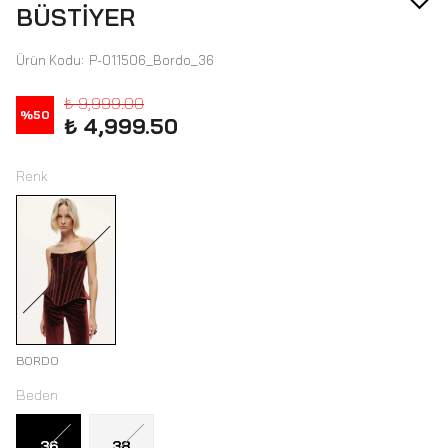
BÜSTİYER
Ürün Kodu
:
P-011506_Bordo_36
₺ 9,999.00
%
50
₺ 4,999.50
Renk
BORDO
Beden
36
38