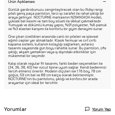
Ürün Açıklaması
Günlük gardırobunuzu zenginleştirecek olan bu fildişi rengi
pileli geniş paça pantolon, terzi işi zarafet ile rahat şıklığı bir
araya getiriyor. NOCTURNE markasının N26KN3434 modeli,
yüksek bel kesimi ve tam boy silüeti ile dikkat çekmektedir.
Yumuşak ve dökümlü kumaş yapısı, %91 polyester, %6 pamuk
ve %3 elastan karışımı ile konforlu bir giyim deneyimi sunar.
Öne çıkan özellikleri arasında canlı ön pileleri ve işlevsel
eğimli cepler yer almaktadır. Klasik fermuar ve cırt cırtlı
kapama sistemi, kullanım kolaylığı sağlarken, astarsız
tasarımı sayesinde gün boyu rahatlık sunar. Bu pantolon, ofis
şıklığı, akşam yemekleri veya iş dışındaki etkinlikler için
mükemmel bir seçimdir.
Kalıp olarak regular fit tasarımı, farklı beden seçenekleri ile
(34, 36, 38, 40) her vücut tipine uyum sağlar. Kendi bedeninizi
tercih etmeniz önerilir. Modelin ölçüleri ise 1.76 boy, 78 cm
göğüs, 59 cm bel ve 88 cm kalça olarak belirlenmiştir.
NOCTURNE’nin bu pantolonu, şıklığı ve konforu bir arada
arayanlar için ideal bir tercihtir.
Yorumlar
Yorum Yap