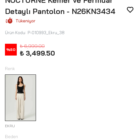
NOCTURNE Kemer ve Fermuar
Detaylı Pantolon - N26KN3434
Tükeniyor
Ürün Kodu
:
P-010993_Ekru_38
₺ 6,999.00
%
50
₺ 3,499.50
Renk
EKRU
Beden