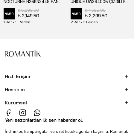
NOCTURNE N26KN3449 PANTOLON
UNIQUE UW264006 ÇİZGİLİ KUMAŞ PALAZZO PANTOLON
₺ 6,299.00
₺ 4,599.00
%
50
%
50
₺ 3,149.50
₺ 2,299.50
1 Renk 5 Beden
2 Renk 3 Beden
Hızlı Erişim
Hesabım
Kurumsal
Yeni sezonlardan ilk sen haberdar ol.
İndirimler, kampanyalar ve özel koleksiyonları kaçırma. Romantik