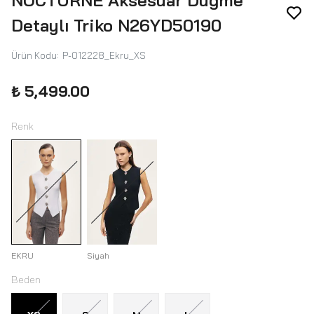
NOCTURNE Aksesuar Düğme
Detaylı Triko N26YD50190
Ürün Kodu
:
P-012228_Ekru_XS
₺ 5,499.00
Renk
EKRU
Siyah
Beden