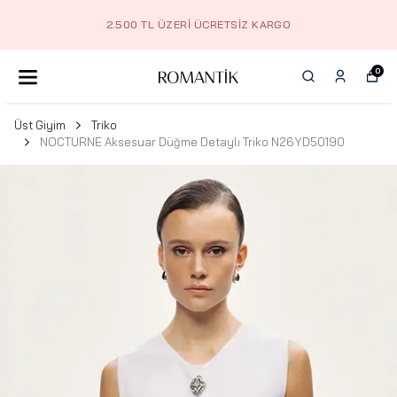
2.500 TL ÜZERI ÜCRETSIZ KARGO
0
Üst Giyim
Triko
NOCTURNE Aksesuar Düğme Detaylı Triko N26YD50190