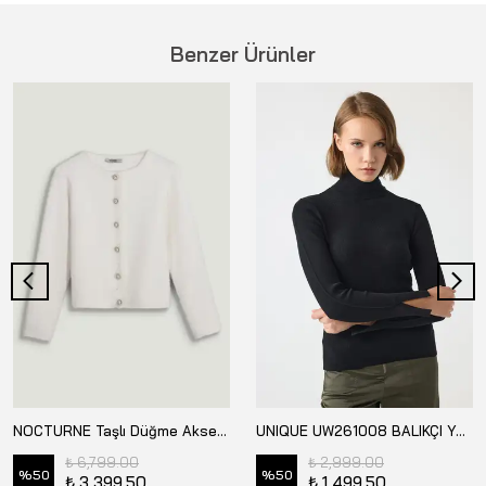
Benzer Ürünler
NOCTURNE Taşlı Düğme Aksesuarlı Triko - N26KD50173
UNIQUE UW261008 BALIKÇI YAKA KOLU Y.TRİKO
₺ 6,799.00
₺ 2,999.00
%
50
%
50
₺ 3,399.50
₺ 1,499.50