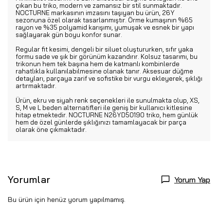
çıkan bu triko, modern ve zamansız bir stil sunmaktadır.
NOCTURNE markasının imzasını taşıyan bu ürün, 26Y
sezonuna özel olarak tasarlanmıştır. Örme kumaşının %65
rayon ve %35 polyamid karışımı, yumuşak ve esnek bir yapı
sağlayarak gün boyu konfor sunar.
Regular fit kesimi, dengeli bir siluet oluştururken, sıfır yaka
formu sade ve şık bir görünüm kazandırır. Kolsuz tasarımı, bu
trikonun hem tek başına hem de katmanlı kombinlerde
rahatlıkla kullanılabilmesine olanak tanır. Aksesuar düğme
detayları, parçaya zarif ve sofistike bir vurgu ekleyerek, şıklığı
artırmaktadır.
Ürün, ekru ve siyah renk seçenekleri ile sunulmakta olup, XS,
S, M ve L beden alternatifleri ile geniş bir kullanıcı kitlesine
hitap etmektedir. NOCTURNE N26YD50190 triko, hem günlük
hem de özel günlerde şıklığınızı tamamlayacak bir parça
olarak öne çıkmaktadır.
Yorumlar
Yorum Yap
Bu ürün için henüz yorum yapılmamış.