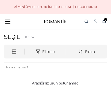
E %10 İNDIRIM FIRSATI | HOSGELDIN10
2.50
0
SEÇİL
0
ürün
Filtrele
Sırala
Aradığınız ürün bulunamadı