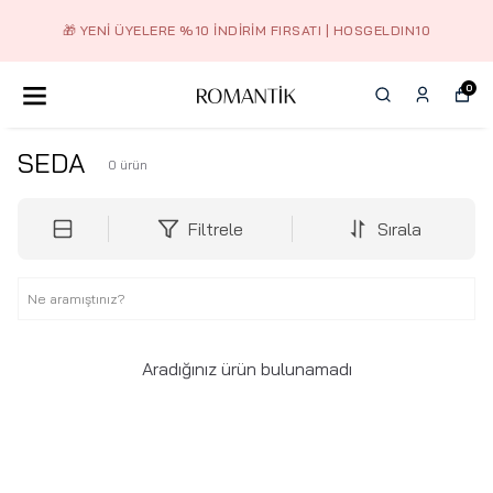
🎁 YENI ÜYELERE %10 İNDIRIM FIRSATI | HOSGELDIN10
0
SEDA
0
ürün
Filtrele
Sırala
Aradığınız ürün bulunamadı