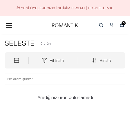
🎁 YENI ÜYELERE %10 İNDIRIM FIRSATI | HOSGELDIN10
0
SELESTE
0
ürün
Filtrele
Sırala
Aradığınız ürün bulunamadı