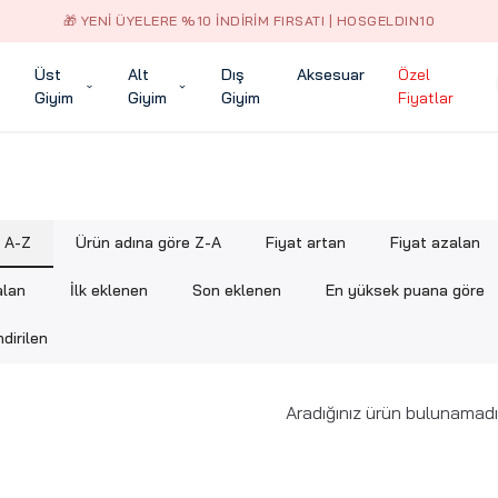
🎁 YENI ÜYELERE %10 İNDIRIM FIRSATI | HOSGELDIN10
Üst
Alt
Dış
Aksesuar
Özel
Giyim
Giyim
Giyim
Fiyatlar
e A-Z
Ürün adına göre Z-A
Fiyat artan
Fiyat azalan
alan
İlk eklenen
Son eklenen
En yüksek puana göre
dirilen
Aradığınız ürün bulunamadı