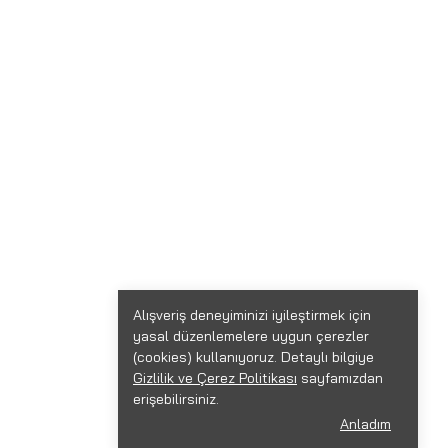
Alışveriş deneyiminizi iyileştirmek için
yasal düzenlemelere uygun çerezler
(cookies) kullanıyoruz. Detaylı bilgiye
Gizlilik ve Çerez Politikası
sayfamızdan
erişebilirsiniz.
Anladım