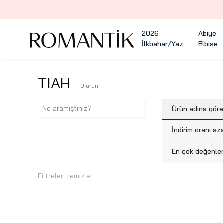
2026
Abiye
İlkbahar/Yaz
Elbise
TIAH
0
ürün
Ürün adına gör
İndirim oranı az
En çok değenlen
Filtreleri temizle