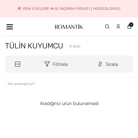
🎁 YENI ÜYELERE %10 İNDIRIM FIRSATI | HOSGELDIN10
0
TÜLİN KUYUMCU
0
ürün
Filtrele
Sırala
Aradığınız ürün bulunamadı