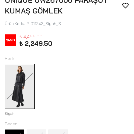
UNIQUE UW267006 PARAŞÜT
KUMAŞ GÖMLEK
Ürün Kodu
:
P-011242_Siyah_S
₺ 4,499.00
%
50
₺ 2,249.50
Renk
Siyah
Beden