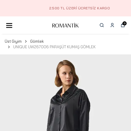
2.500 TL ÜZERI ÜCRETSIZ KARGO
0
Üst Giyim
Gömlek
UNIQUE UW267006 PARAŞÜT KUMAŞ GÖMLEK