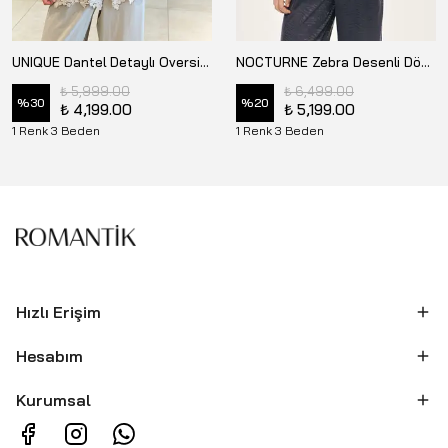
UNIQUE Dantel Detaylı Oversize Gömlek US267007
NOCTURNE Zebra Desenli Dökümlü Gömlek N26YN25240
₺ 5,999.00
₺ 6,499.00
%
30
%
20
₺ 4,199.00
₺ 5,199.00
1 Renk 3 Beden
1 Renk 3 Beden
Hızlı Erişim
Hesabım
Kurumsal