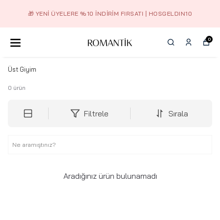
🎁 YENI ÜYELERE %10 İNDIRIM FIRSATI | HOSGELDIN10
0
Üst Giyim
0
ürün
Filtrele
Sırala
Aradığınız ürün bulunamadı