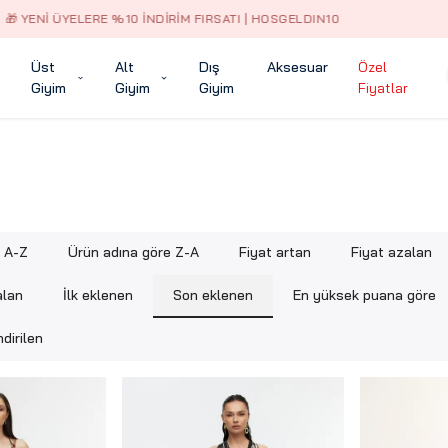
2.500 TL ÜZERI ÜCRETSIZ KARGO
Üst
Alt
Dış
Aksesuar
Özel
Giyim
Giyim
Giyim
Fiyatlar
e A-Z
Ürün adına göre Z-A
Fiyat artan
Fiyat azalan
alan
İlk eklenen
Son eklenen
En yüksek puana göre
dirilen