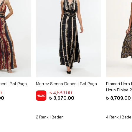
senli Bol Paça
Merrez Sienna Desenli Bol Paça
Riamari Hera 
 - MONDOO
Tulum 26Y-11747 - NERO
Uzun Elbise 
0
₺ 4,589.00
%
20
00
₺ 3,670.00
₺ 3,709.00
2 Renk 1 Beden
4 Renk 1 Bede