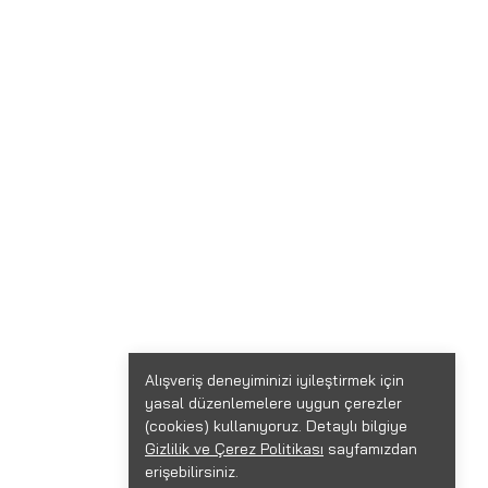
Alışveriş deneyiminizi iyileştirmek için
yasal düzenlemelere uygun çerezler
(cookies) kullanıyoruz. Detaylı bilgiye
Gizlilik ve Çerez Politikası
sayfamızdan
erişebilirsiniz.