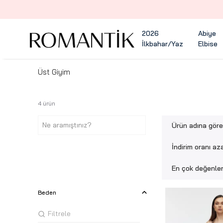
2026
Abiye
İlkbahar/Yaz
Elbise
Üst Giyim
4
ürün
Ürün adına gör
İndirim oranı az
En çok değenlen
Beden