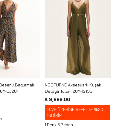
Desenli Bağlamalı
NOCTURNE Aksesuarlı Kuşak
26Y-LJ281
Detaylı Tulum 26Y-12135
₺ 8,999.00
3 VE ÜZERİNE SEPETTE %20
İNDİRİM
n
1 Renk 3 Beden