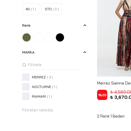
40
( 1 )
STD
( 3 )
Renk
MARKA
MERREZ
( 2 )
Merrez Sienna De
NOCTURNE
( 1 )
Tulum 26Y-11747
₺ 4,589.0
%
20
RIAMARI
( 1 )
₺ 3,670.
Filtreleri temizle
2 Renk 1 Beden