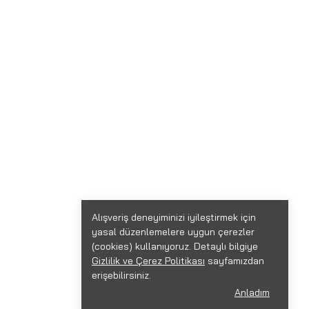
Alışveriş deneyiminizi iyileştirmek için
yasal düzenlemelere uygun çerezler
(cookies) kullanıyoruz. Detaylı bilgiye
Gizlilik ve Çerez Politikası
sayfamızdan
erişebilirsiniz.
Anladım