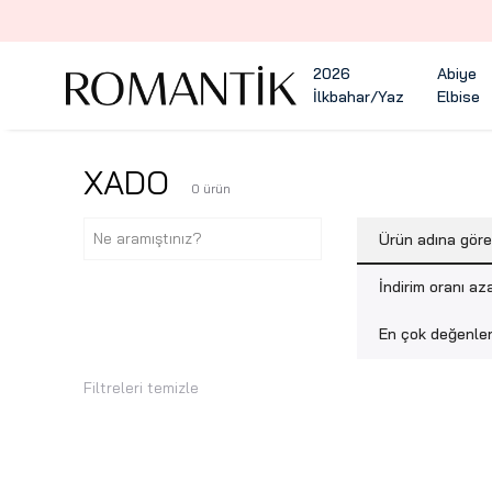
2026
Abiye
İlkbahar/Yaz
Elbise
XADO
0
ürün
Ürün adına gör
İndirim oranı az
En çok değenlen
Filtreleri temizle