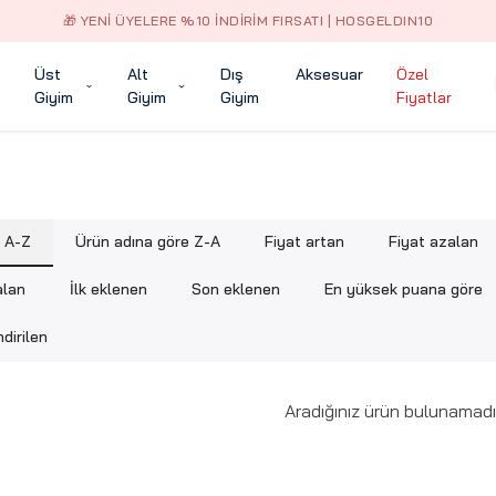
🎁 YENI ÜYELERE %10 İNDIRIM FIRSATI | HOSGELDIN10
Üst
Alt
Dış
Aksesuar
Özel
Giyim
Giyim
Giyim
Fiyatlar
e A-Z
Ürün adına göre Z-A
Fiyat artan
Fiyat azalan
alan
İlk eklenen
Son eklenen
En yüksek puana göre
dirilen
Aradığınız ürün bulunamadı