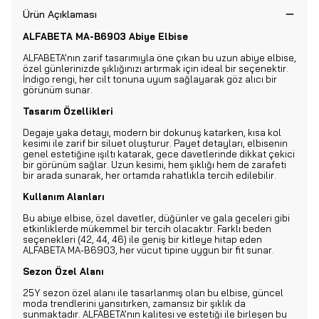
Ürün Açıklaması
ALFABETA MA-B6903 Abiye Elbise
ALFABETA’nın zarif tasarımıyla öne çıkan bu uzun abiye elbise,
özel günlerinizde şıklığınızı artırmak için ideal bir seçenektir.
İndigo rengi, her cilt tonuna uyum sağlayarak göz alıcı bir
görünüm sunar.
Tasarım Özellikleri
Degaje yaka detayı, modern bir dokunuş katarken, kısa kol
kesimi ile zarif bir siluet oluşturur. Payet detayları, elbisenin
genel estetiğine ışıltı katarak, gece davetlerinde dikkat çekici
bir görünüm sağlar. Uzun kesimi, hem şıklığı hem de zarafeti
bir arada sunarak, her ortamda rahatlıkla tercih edilebilir.
Kullanım Alanları
Bu abiye elbise, özel davetler, düğünler ve gala geceleri gibi
etkinliklerde mükemmel bir tercih olacaktır. Farklı beden
seçenekleri (42, 44, 46) ile geniş bir kitleye hitap eden
ALFABETA MA-B6903, her vücut tipine uygun bir fit sunar.
Sezon Özel Alanı
25Y sezon özel alanı ile tasarlanmış olan bu elbise, güncel
moda trendlerini yansıtırken, zamansız bir şıklık da
sunmaktadır. ALFABETA’nın kalitesi ve estetiği ile birleşen bu