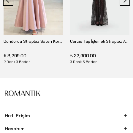
Doridorca Straplez Saten Korse Detaylı Pudra Uzun Abiye Elbise 26Y-ELB-11-8076
Cercıs Taş İşlemeli Straplez Abiye Elbise M26YCR001353
₺ 8,299.00
₺ 22,900.00
2 Renk 3 Beden
3 Renk 5 Beden
Hızlı Erişim
Hesabım