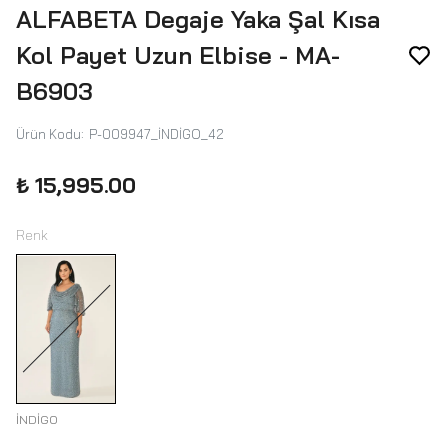
ALFABETA Degaje Yaka Şal Kısa
Kol Payet Uzun Elbise - MA-
B6903
Ürün Kodu
:
P-009947_İNDİGO_42
₺ 15,995.00
Renk
İNDİGO