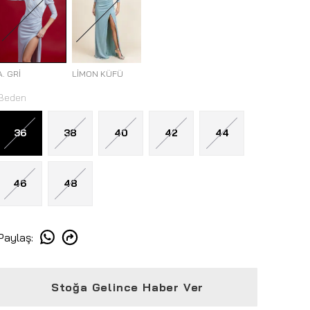
A. GRİ
LİMON KÜFÜ
Beden
36
38
40
42
44
46
48
Paylaş
:
Stoğa Gelince Haber Ver