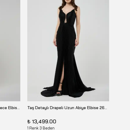
Saten Drapeli Yırtmaçlı Korseli Gece Elbisesi 26Y-10672
Taş Detaylı Drapeli Uzun Abiye Elbise 26Y-10206
DORİDO
₺ 13,499.00
₺ 6,1
1 Renk 3 Beden
1 Renk 