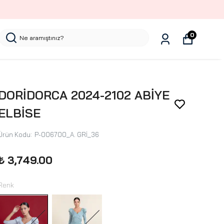
0
DORİDORCA 2024-2102 ABİYE
ELBİSE
Ürün Kodu
:
P-006700_A. GRİ_36
₺ 3,749.00
Renk