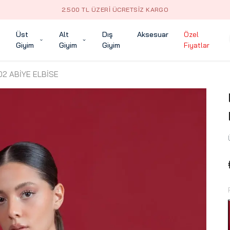
2.500 TL ÜZERI ÜCRETSIZ KARGO
Üst
Alt
Dış
Aksesuar
Özel
Giyim
Giyim
Giyim
Fiyatlar
2 ABİYE ELBİSE