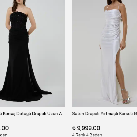
Taş İşlemeli Korsaj Detaylı Drapeli Uzun Abiye Elbise 26Y-10462
9.00
₺ 9,999.00
eden
4 Renk 4 Beden