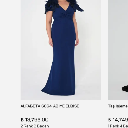
DORİDORCA 25Y-6036 UZUN ABİYE ELBİSE
ALFABETA 6664 ABİYE ELBİSE
₺ 13,795.00
₺ 14,74
2 Renk 6 Beden
1 Renk 4 B