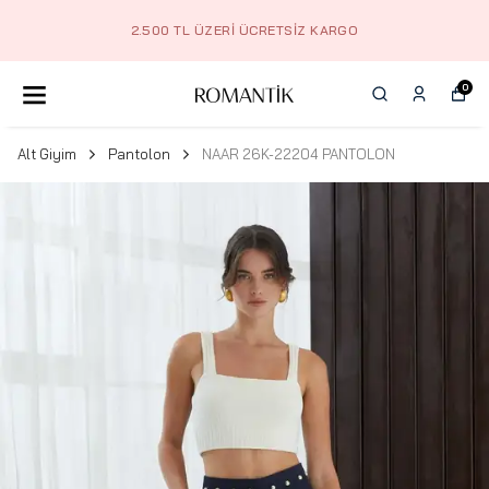
2.500 TL ÜZERI ÜCRETSIZ KARGO
0
Alt Giyim
Pantolon
NAAR 26K-22204 PANTOLON