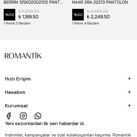
BERRIN 125K02002102 PANTOLON
NAAR 26K-22213 PANTOLON
₺ 2,399.00
₺ 4,499.00
%
50
%
50
₺ 1,199.50
₺ 2,249.50
1 Renk 3 Beden
1 Renk 4 Beden
Hızlı Erişim
Hesabım
Kurumsal
Yeni sezonlardan ilk sen haberdar ol.
İndirimler, kampanyalar ve özel koleksiyonları kaçırma. Romantik