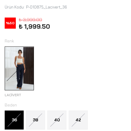
Ürün Kodu
:
P-010875_Lacivert_36
₺ 3,999.00
%
50
₺ 1,999.50
Renk
LACİVERT
Beden
36
38
40
42