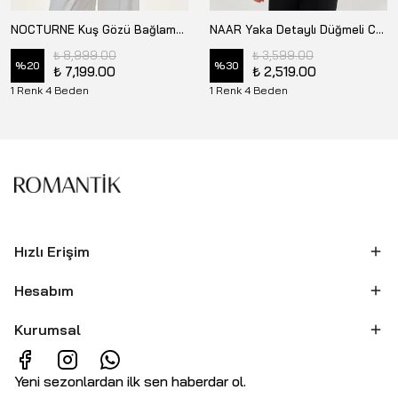
NOCTURNE Kuş Gözü Bağlama Detaylı Yelek N26YN7089
NAAR Yaka Detaylı Düğmeli Crop Yelek 32700
₺ 8,999.00
₺ 3,599.00
%
20
%
30
₺ 7,199.00
₺ 2,519.00
1 Renk 4 Beden
1 Renk 4 Beden
Hızlı Erişim
Hesabım
Kurumsal
Yeni sezonlardan ilk sen haberdar ol.