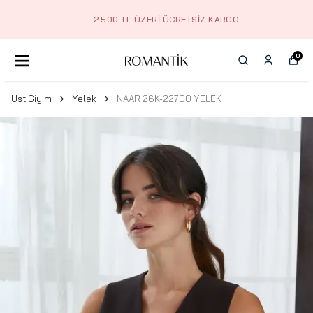
2.500 TL ÜZERI ÜCRETSIZ KARGO
0
Üst Giyim
Yelek
NAAR 26K-22700 YELEK