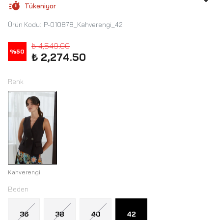
Tükeniyor
Ürün Kodu
:
P-010878_Kahverengi_42
₺ 4,549.00
%
50
₺ 2,274.50
Renk
Kahverengi
Beden
36
38
40
42