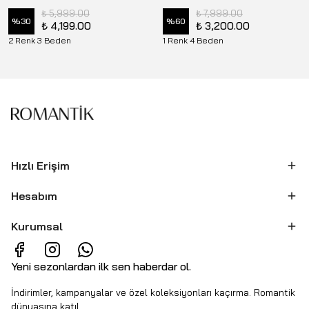
₺ 5,999.00
₺ 7,999.00
%
30
%
60
₺ 4,199.00
₺ 3,200.00
2 Renk 3 Beden
1 Renk 4 Beden
Hızlı Erişim
Hesabım
Kurumsal
Yeni sezonlardan ilk sen haberdar ol.
İndirimler, kampanyalar ve özel koleksiyonları kaçırma. Romantik
dünyasına katıl.