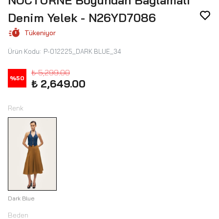
NOCTURNE Boyundan Bağlamalı
Denim Yelek - N26YD7086
Tükeniyor
Ürün Kodu
:
P-012225_DARK BLUE_34
₺ 5,299.00
%
50
₺ 2,649.00
Renk
Dark Blue
Beden