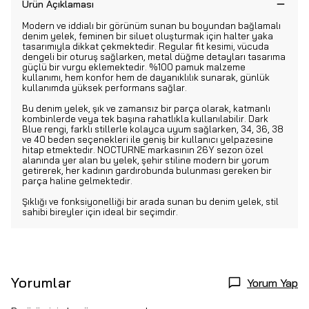
Ürün Açıklaması
Modern ve iddialı bir görünüm sunan bu boyundan bağlamalı
denim yelek, feminen bir siluet oluşturmak için halter yaka
tasarımıyla dikkat çekmektedir. Regular fit kesimi, vücuda
dengeli bir oturuş sağlarken, metal düğme detayları tasarıma
güçlü bir vurgu eklemektedir. %100 pamuk malzeme
kullanımı, hem konfor hem de dayanıklılık sunarak, günlük
kullanımda yüksek performans sağlar.
Bu denim yelek, şık ve zamansız bir parça olarak, katmanlı
kombinlerde veya tek başına rahatlıkla kullanılabilir. Dark
Blue rengi, farklı stillerle kolayca uyum sağlarken, 34, 36, 38
ve 40 beden seçenekleri ile geniş bir kullanıcı yelpazesine
hitap etmektedir. NOCTURNE markasının 26Y sezon özel
alanında yer alan bu yelek, şehir stiline modern bir yorum
getirerek, her kadının gardırobunda bulunması gereken bir
parça haline gelmektedir.
Şıklığı ve fonksiyonelliği bir arada sunan bu denim yelek, stil
sahibi bireyler için ideal bir seçimdir.
Yorumlar
Yorum Yap