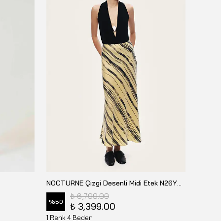
NOCTURNE Çizgi Desenli Midi Etek N26YN4268
NAAR 
₺ 6,799.00
%
50
%
50
₺ 3,399.00
1 Renk 4 Beden
1 Renk 