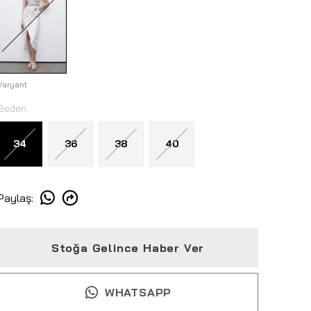
Varyant
Beden
34
36
38
40
Paylaş
:
Stoğa Gelince Haber Ver
WHATSAPP