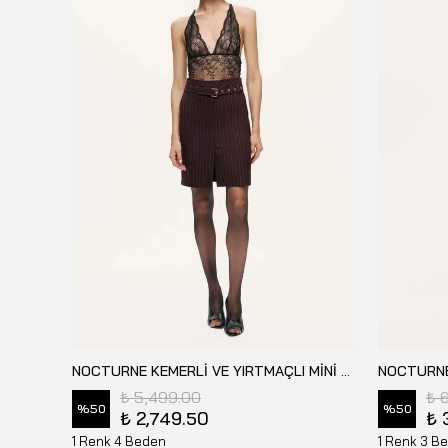
NOCTURNE KEMERLİ VE YIRTMAÇLI MİNİ ETEK - N26KN4240
NOCTURNE
₺ 5,499.00
₺ 
%
50
%
50
₺ 2,749.50
₺ 
1 Renk 4 Beden
1 Renk 3 B