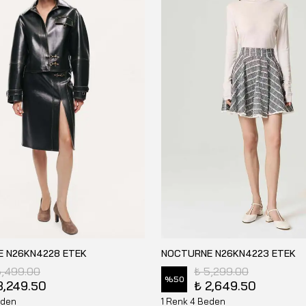
 N26KN4228 ETEK
NOCTURNE N26KN4223 ETEK
6,499.00
₺ 5,299.00
%
50
3,249.50
₺ 2,649.50
eden
1 Renk 4 Beden