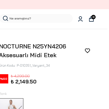
0
NOCTURNE N25YN4206
Aksesuarlı Midi Etek
Ürün Kodu
:
P-010351_Varyant_34
₺ 4,299.00
%
50
₺ 2,149.50
Renk