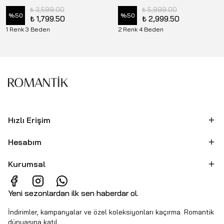
₺ 3,599.00
₺ 5,999.00
%
50
%
50
₺ 1,799.50
₺ 2,999.50
1 Renk 3 Beden
2 Renk 4 Beden
Hızlı Erişim
Hesabım
Kurumsal
Yeni sezonlardan ilk sen haberdar ol.
İndirimler, kampanyalar ve özel koleksiyonları kaçırma. Romantik
dünyasına katıl.