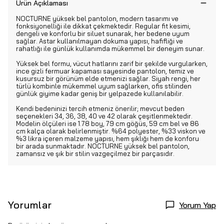
Ürün Açıklaması
NOCTURNE yüksek bel pantolon, modern tasarımı ve
fonksiyonelliği ile dikkat çekmektedir. Regular fit kesimi,
dengeli ve konforlu bir siluet sunarak, her bedene uyum
sağlar. Astar kullanılmayan dokuma yapısı, hafifliği ve
rahatlığı ile günlük kullanımda mükemmel bir deneyim sunar.
Yüksek bel formu, vücut hatlarını zarif bir şekilde vurgularken,
ince gizli fermuar kapaması sayesinde pantolon, temiz ve
kusursuz bir görünüm elde etmenizi sağlar. Siyah rengi, her
türlü kombinle mükemmel uyum sağlarken, ofis stilinden
günlük giyime kadar geniş bir yelpazede kullanılabilir.
Kendi bedeninizi tercih etmeniz önerilir; mevcut beden
seçenekleri 34, 36, 38, 40 ve 42 olarak çeşitlenmektedir.
Modelin ölçüleri ise 1.78 boy, 79 cm göğüs, 59 cm bel ve 86
cm kalça olarak belirlenmiştir. %64 polyester, %33 viskon ve
%3 likra içeren malzeme yapısı, hem şıklığı hem de konforu
bir arada sunmaktadır. NOCTURNE yüksek bel pantolon,
zamansız ve şık bir stilin vazgeçilmez bir parçasıdır.
Yorumlar
Yorum Yap