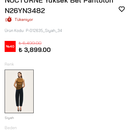
NOCTURNE Yüksek Bel Pantolon
N26YN3482
Tükeniyor
Ürün Kodu
:
P-012635_Siyah_34
₺ 6,499.00
%
40
₺ 3,899.00
Renk
Siyah
Beden